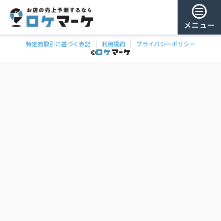
メニュー
特定商取引に基づく表記
利用規約
プライバシーポリシー
チェー
ゲスト様
©
飲食
ン
0
/ 181,959店
を
検
ログイン
索
会員登録
ェーンの一覧
お気に
入り
チェー
ン
お
気