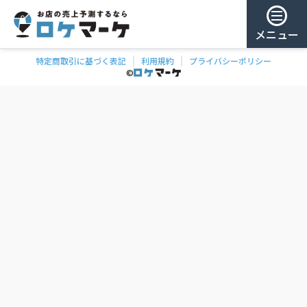
メニュー
特定商取引に基づく表記
利用規約
プライバシーポリシー
チェー
ゲスト様
©
飲食
ン
0
/ 181,888店
を
検
ログイン
索
会員登録
ェーンの一覧
お気に
入り
チェー
ン
お
気