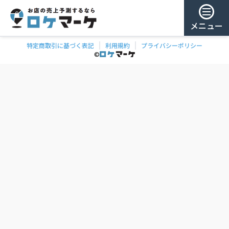
メニュー
特定商取引に基づく表記
利用規約
プライバシーポリシー
チェー
ゲスト様
©
飲食
ン
0
/ 181,888店
を
検
ログイン
索
会員登録
ェーンの一覧
お気に
入り
チェー
ン
お
気