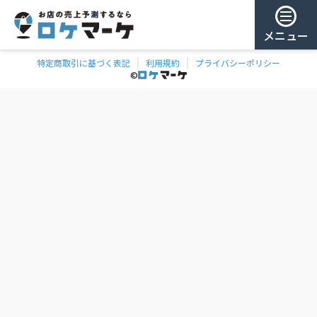
メニュー
特定商取引に基づく表記
利用規約
プライバシーポリシー
チェー
ゲスト様
©
飲食
ン
0
/ 181,959店
を
検
ログイン
索
会員登録
ェーンの一覧
お気に
入り
チェー
ン
お
気