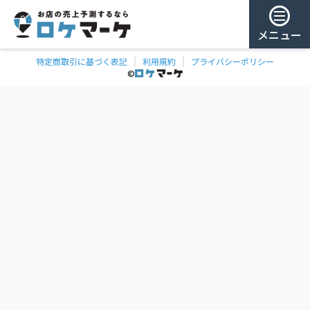
メニュー
特定商取引に基づく表記
利用規約
プライバシーポリシー
チェー
ゲスト様
©
飲食
ン
0
/ 181,888店
を
検
ログイン
索
会員登録
ェーンの一覧
お気に
入り
チェー
ン
お
気