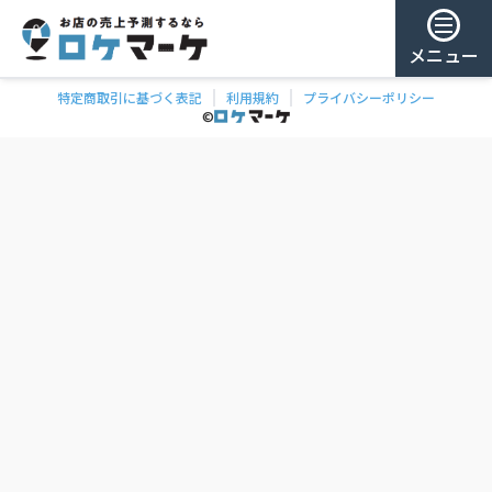
メニュー
特定商取引に基づく表記
利用規約
プライバシーポリシー
チェー
ゲスト様
©
飲食
ン
0
/ 181,987店
を
検
ログイン
索
会員登録
ェーンの一覧
お気に
入り
チェー
ン
お
気