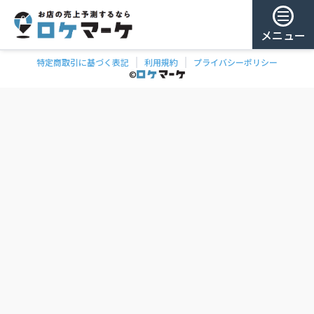
メニュー
特定商取引に基づく表記
利用規約
プライバシーポリシー
チェー
ゲスト様
©
飲食
ン
0
/ 181,959店
を
検
ログイン
索
会員登録
ェーンの一覧
お気に
入り
チェー
ン
お
気