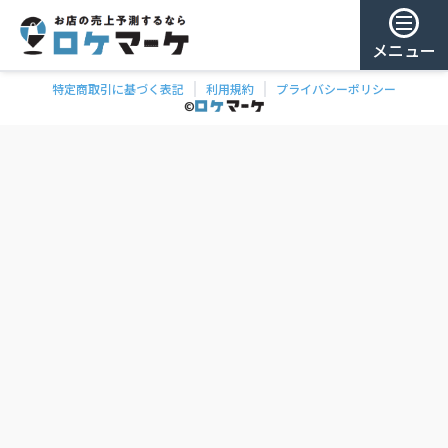
メニュー
特定商取引に基づく表記
利用規約
プライバシーポリシー
チェー
ゲスト様
©
飲食
ン
0
/ 181,888店
を
検
ログイン
索
会員登録
ェーンの一覧
お気に
入り
チェー
ン
お
気