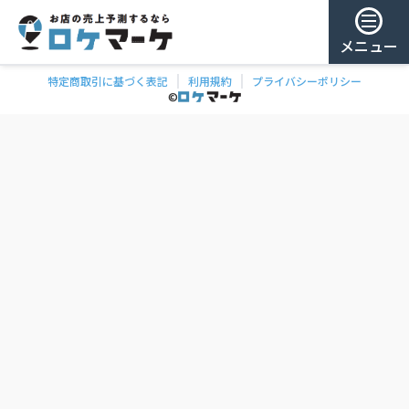
メニュー
特定商取引に基づく表記
利用規約
プライバシーポリシー
チェー
ゲスト様
©
飲食
ン
0
/ 181,987店
を
検
ログイン
索
会員登録
ェーンの一覧
お気に
入り
チェー
ン
お
気