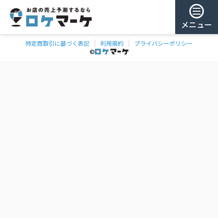
メニュー
特定商取引に基づく表記
利用規約
プライバシーポリシー
チェー
ゲスト様
©
飲食
ン
0
/ 181,888店
を
検
ログイン
索
会員登録
ェーンの一覧
お気に
入り
チェー
ン
お
気