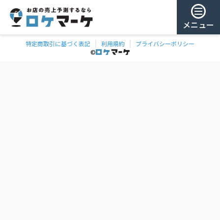
メニュー
特定商取引に基づく表記
利用規約
プライバシーポリシー
チェー
ゲスト様
©
飲食
ン
0
/ 181,863店
を
検
ログイン
索
会員登録
ェーンの一覧
お気に
入り
チェー
ン
お
気