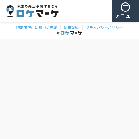
メニュー
特定商取引に基づく表記
利用規約
プライバシーポリシー
チェー
ゲスト様
©
飲食
ン
0
/ 181,888店
を
検
ログイン
索
会員登録
ェーンの一覧
お気に
入り
チェー
ン
お
気