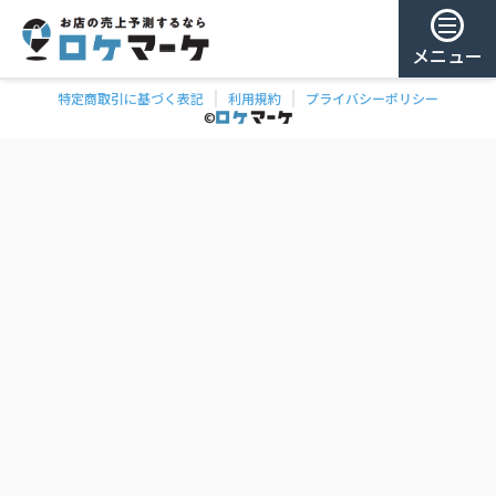
メニュー
特定商取引に基づく表記
利用規約
プライバシーポリシー
チェー
ゲスト様
©
飲食
ン
0
/ 181,987店
を
検
ログイン
索
会員登録
ェーンの一覧
お気に
入り
チェー
ン
お
気