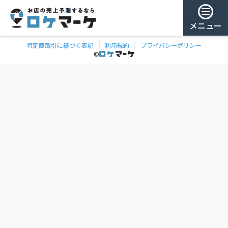
メニュー
特定商取引に基づく表記
利用規約
プライバシーポリシー
チェー
ゲスト様
©
飲食
ン
0
/ 181,888店
を
検
ログイン
索
会員登録
ェーンの一覧
お気に
入り
チェー
ン
お
気