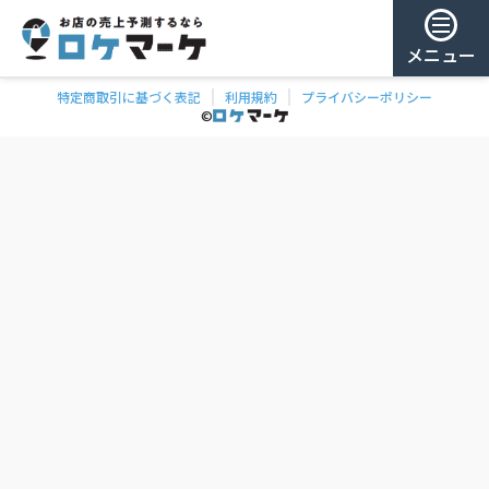
メニュー
特定商取引に基づく表記
利用規約
プライバシーポリシー
チェー
ゲスト様
©
飲食
ン
0
/ 181,888店
を
検
ログイン
索
会員登録
ェーンの一覧
お気に
入り
チェー
ン
お
気