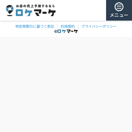
メニュー
特定商取引に基づく表記
利用規約
プライバシーポリシー
チェー
ゲスト様
©
飲食
ン
0
/ 181,959店
を
検
ログイン
索
会員登録
ェーンの一覧
お気に
入り
チェー
ン
お
気