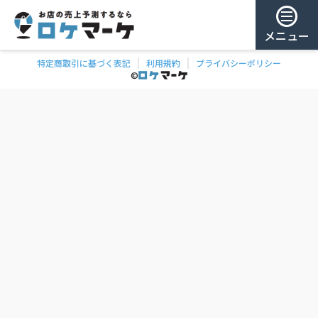
メニュー
特定商取引に基づく表記
利用規約
プライバシーポリシー
チェー
ゲスト様
©
飲食
ン
0
/ 181,959店
を
検
ログイン
索
会員登録
ェーンの一覧
お気に
入り
チェー
ン
お
気