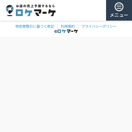
メニュー
特定商取引に基づく表記
利用規約
プライバシーポリシー
チェー
ゲスト様
©
飲食
ン
0
/ 181,863店
を
検
ログイン
索
会員登録
ェーンの一覧
お気に
入り
チェー
ン
お
気