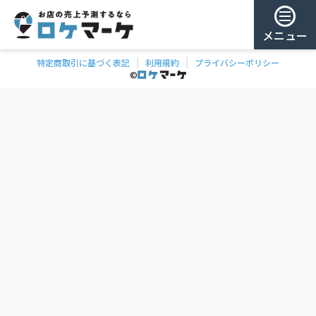
メニュー
特定商取引に基づく表記
利用規約
プライバシーポリシー
チェー
ゲスト様
©
飲食
ン
0
/ 181,987店
を
検
ログイン
索
会員登録
ェーンの一覧
お気に
入り
チェー
ン
お
気