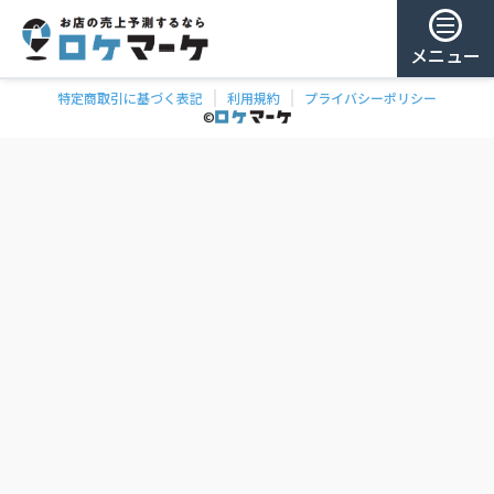
メニュー
特定商取引に基づく表記
利用規約
プライバシーポリシー
チェー
ゲスト様
©
飲食
ン
0
/ 181,959店
を
検
ログイン
索
会員登録
ェーンの一覧
お気に
入り
チェー
ン
お
気