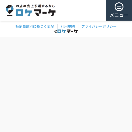
メニュー
特定商取引に基づく表記
利用規約
プライバシーポリシー
チェー
ゲスト様
©
飲食
ン
0
/ 181,959店
を
検
ログイン
索
会員登録
ェーンの一覧
お気に
入り
チェー
ン
お
気