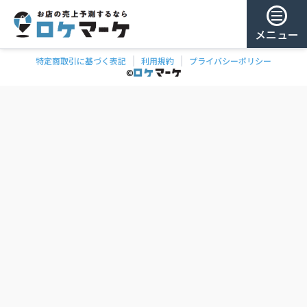
メニュー
特定商取引に基づく表記
利用規約
プライバシーポリシー
チェー
ゲスト様
©
飲食
ン
0
/ 181,987店
を
検
ログイン
索
会員登録
ェーンの一覧
お気に
入り
チェー
ン
お
気