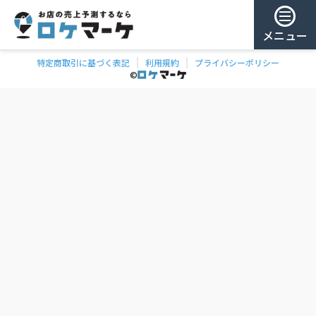
メニュー
特定商取引に基づく表記
利用規約
プライバシーポリシー
チェー
ゲスト様
©
飲食
ン
0
/ 181,888店
を
検
ログイン
索
会員登録
ェーンの一覧
お気に
入り
チェー
ン
お
気