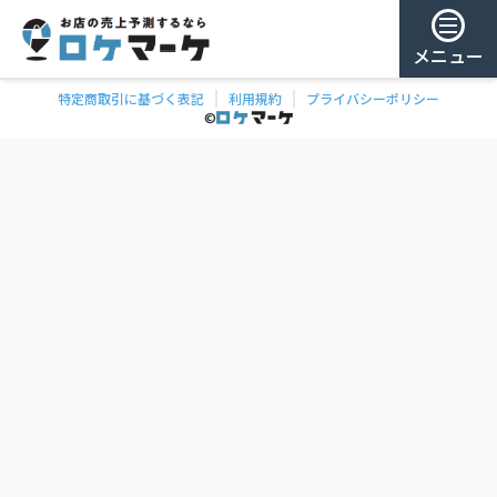
メニュー
特定商取引に基づく表記
利用規約
プライバシーポリシー
チェー
ゲスト様
©
飲食
ン
0
/ 181,863店
を
検
ログイン
索
会員登録
ェーンの一覧
お気に
入り
チェー
ン
お
気