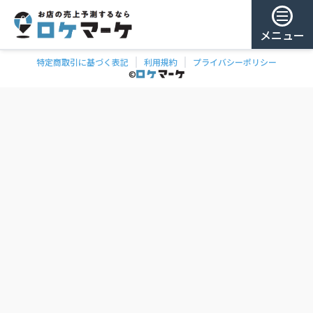
メニュー
特定商取引に基づく表記
利用規約
プライバシーポリシー
チェー
ゲスト様
©
飲食
ン
0
/ 181,863店
を
検
ログイン
索
会員登録
ェーンの一覧
お気に
入り
チェー
ン
お
気