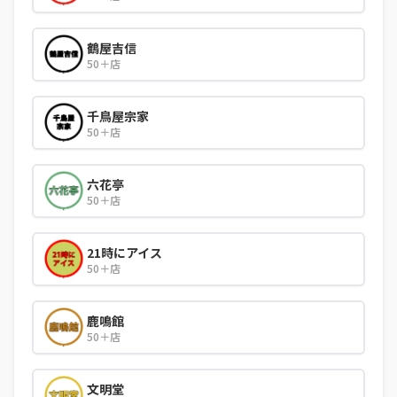
鶴屋吉信
50＋店
千鳥屋宗家
50＋店
六花亭
50＋店
21時にアイス
50＋店
鹿鳴館
50＋店
文明堂