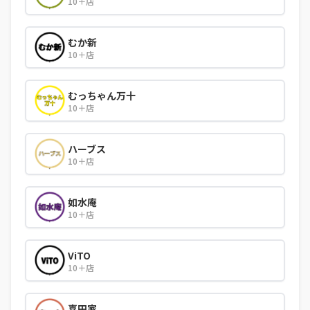
10＋店
むか新
10＋店
むっちゃん万十
10＋店
ハーブス
10＋店
如水庵
10＋店
ViTO
10＋店
喜田家