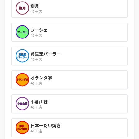
柳月
40＋店
フーシェ
40＋店
資生堂パーラー
40＋店
オランダ家
40＋店
小倉山荘
40＋店
日本一たい焼き
40＋店