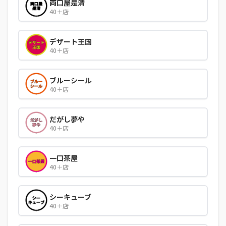
両口屋是清
40＋店
デザート王国
40＋店
ブルーシール
40＋店
だがし夢や
40＋店
一口茶屋
40＋店
シーキューブ
40＋店