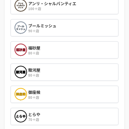
アンリ・シャルパンティエ
100＋店
ブールミッシュ
90＋店
福砂屋
80＋店
駿河屋
80＋店
御座候
80＋店
とらや
70＋店