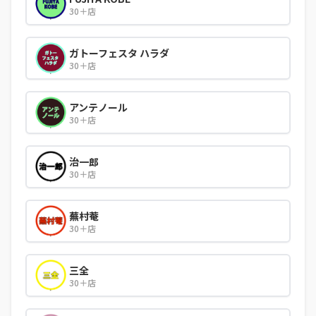
30＋店
ガトーフェスタ ハラダ
30＋店
アンテノール
30＋店
治一郎
30＋店
蕪村菴
30＋店
三全
30＋店