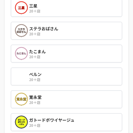
三星
20＋店
ステラおばさん
20＋店
たこまん
20＋店
ベルン
20＋店
寛永堂
20＋店
ガトードボワイヤージュ
20＋店